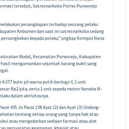
ormasi tersebut, Satresnarkoba Polres Purworejo
il melakukan penangkapan terhadap seorang pelaku
abupaten Kebumen dan saat ini satresnarkoba sedang
di persangkakan kepada pelaku,” ungkap Kompol Nana
 Kelurahan Mudal, Kecamatan Purworejo, Kabupaten
erhasil mengamankan sejumlah barang bukti yang
egal.
4.377 butir pil warna putih berlogo Y, 1 unit
sar Rp2 juta, serta 1 unit sepeda motor Yamaha N-
laku dalam aktivitasnya.
asal 435 Jo Pasal 138 Ayat (2) dan Ayat (3) Undang-
hatan tentang setiap orang yang tanpa hak atau
si atau mengedarkan sediaan farmasi atau alat
tau persyaratan keamanan, khasiat atau