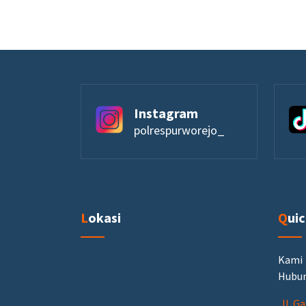
Instagram
polrespurworejo_
Lokasi
Qui
Kami
Hubun
Jl. G