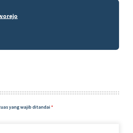
worejo
Ruas yang wajib ditandai
*