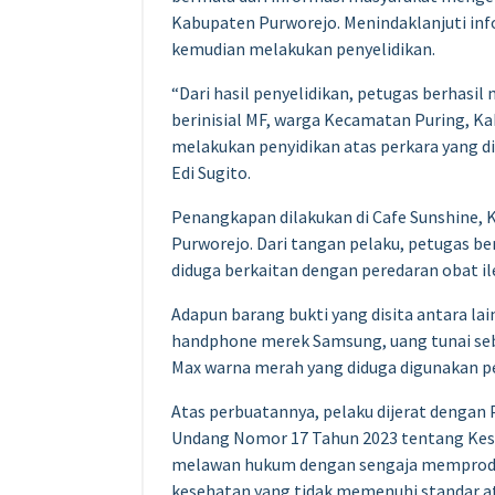
Kabupaten Purworejo. Menindaklanjuti inf
kemudian melakukan penyelidikan.
“Dari hasil penyelidikan, petugas berhas
berinisial MF, warga Kecamatan Puring, K
melakukan penyidikan atas perkara yang 
Edi Sugito.
Penangkapan dilakukan di Cafe Sunshine,
Purworejo. Dari tangan pelaku, petugas b
diduga berkaitan dengan peredaran obat il
Adapun barang bukti yang disita antara lain 
handphone merek Samsung, uang tunai sebe
Max warna merah yang diduga digunakan pe
Atas perbuatannya, pelaku dijerat dengan P
Undang Nomor 17 Tahun 2023 tentang Kese
melawan hukum dengan sengaja memproduk
kesehatan yang tidak memenuhi standar a