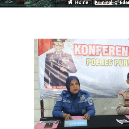
Home
::
Kriminal
::
Eda