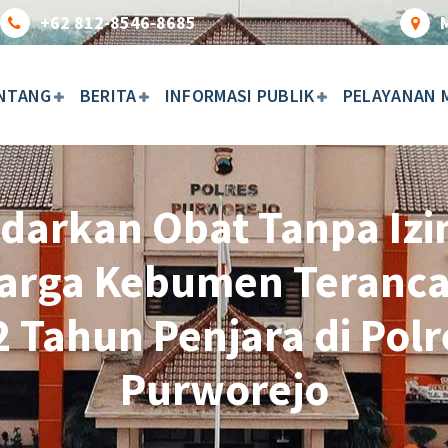
+62 812-8546-8685
NTANG
BERITA
INFORMASI PUBLIK
PELAYANAN 
darkan Obat Tanpa Izi
arga Kebumen Teranc
2 Tahun Penjara di Polr
Purworejo