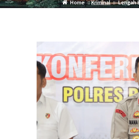
Home
::
Kriminal
::
Lengah B