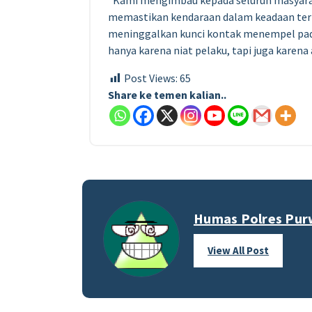
“Kami mengimbau kepada seluruh masyarak
memastikan kendaraan dalam keadaan terkun
meninggalkan kunci kontak menempel pada 
hanya karena niat pelaku, tapi juga karen
Post Views:
65
Share ke temen kalian..
Humas Polres Pur
View All Post