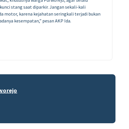
at, khususnya warga Purworejo, agar selalu
ci stang saat diparkir. Jangan sekali-kali
motor, karena kejahatan seringkali terjadi bukan
a adanya kesempatan,” pesan AKP Ida.
worejo