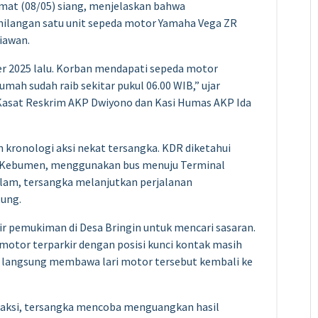
mat (08/05) siang, menjelaskan bahwa
hilangan satu unit sepeda motor Yamaha Vega ZR
iawan.
r 2025 lalu. Korban mendapati sepeda motor
umah sudah raib sekitar pukul 06.00 WIB,” ujar
Kasat Reskrim AKP Dwiyono dan Kasi Humas AKP Ida
ronologi aksi nekat tersangka. KDR diketahui
n, Kebumen, menggunakan bus menuju Terminal
alam, tersangka melanjutkan perjalanan
tung.
ir pemukiman di Desa Bringin untuk mencari sasaran.
 motor terparkir dengan posisi kunci kontak masih
 langsung membawa lari motor tersebut kembali ke
raksi, tersangka mencoba menguangkan hasil