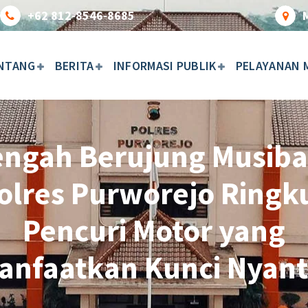
+62 812-8546-8685
NTANG
BERITA
INFORMASI PUBLIK
PELAYANAN 
engah Berujung Musiba
olres Purworejo Ringk
Pencuri Motor yang
anfaatkan Kunci Nyant