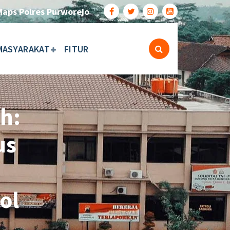
Maps Polres Purworejo
MASYARAKAT
FITUR
h:
us
ol