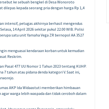
ersebut ke sebuah bengkel di Desa Wonoroto
at dilepas kepada seorang pria dengan harga Rp 1,4
an intensif, petugas akhirnya berhasil mengendus
lasa, 14 April 2026 sekitar pukul 22.00 WIB. Polisi
berupa satu unit Yamaha Vega ZR bernopol AA 3527
ingin menguasai kendaraan korban untuk kemudian
asat Reskrim.
gan Pasal 477 UU Nomor 1 Tahun 2023 tentang KUHP.
7 tahun atau pidana denda kategori V. Saat ini,
urworejo.
Humas AKP Ida Widaastuti memberikan himbauan
 agar warga lebih waspada dan tidak ceroboh dalam