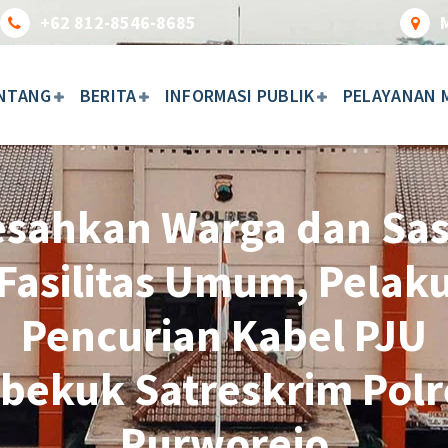
+62 812-8546-8685
NTANG
BERITA
INFORMASI PUBLIK
PELAYANAN 
esahkan Warga dan Sas
Fasilitas Umum, Pelak
Pencurian Kabel PJU
ibekuk Satreskrim Polr
Purworejo