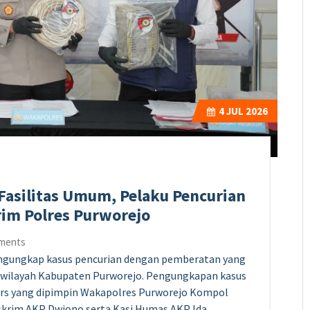
4
JUL 2026
Fasilitas Umum, Pelaku Pencurian
rim Polres Purworejo
ments
engungkap kasus pencurian dengan pemberatan yang
di wilayah Kabupaten Purworejo. Pengungkapan kasus
ers yang dipimpin Wakapolres Purworejo Kompol
eskrim AKP Dwiono serta Kasi Humas AKP Ida