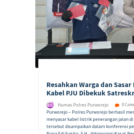
Resahkan Warga dan Sasar 
Kabel PJU Dibekuk Satresk
Humas Polres Purworejo
0 Com
Purworejo – Polres Purworejo berhasil m
menyasar kabel listrik penerangan jalan 
tersebut disampaikan dalam konferensi p
Nana Edi Sugito, S.H., didampingi Kasat R