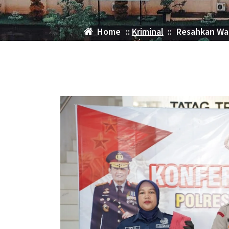
Home
::
Kriminal
::
Resahkan War