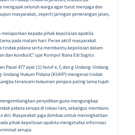
Ia mengajak seluruh warga agar turut menjaga dan
pun masyarakat, seperti jaringan penerangan jalan,
a melaporkan kepada pihak kepolisian apabila
utama pada malam hari. Peran aktif masyarakat
a tindak pidana serta membantu kepolisian dalam
n dan kondusif,” ujar Kompol Nana Edi Sugito.
n Pasal 477 ayat (1) huruf e, f, dan g Undang-Undang
ng-Undang Hukum Pidana (KUHP) mengenai tindak
sangka terancam hukuman penjara paling lama tujuh
s mengembangkan penyidikan guna mengungkap
dak pidana serupa di lokasi lain, sekaligus memburu
n diri. Masyarakat juga diimbau untuk meningkatkan
ada pihak kepolisian apabila mengetahui informasi
riminal serupa.