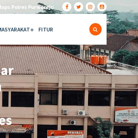
Maps Polres Purworejo
MASYARAKAT
FITUR
ar
u
es