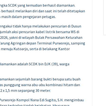
angka SCDK yang kemudian berhasil diamankan.
 berhasil melarikan diri dan saat ini telah ditetapkan
ta masih dalam pengejaran petugas.
engakui tidak hanya melakukan pencurian di Dusun
jumlah aksi pencurian kabel listrik bersama WS di
2026, yakni di wilayah Bulak Persawahan Kelurahan
Warung Agringan depan Terminal Purworejo, samping
 menuju Kutoarjo, serta di belakang Kantor
diamankan adalah SCDK bin DJK (39), warga
gamankan sejumlah barang bukti berupa satu buah
u tas punggung warna abu-abu kombinasi hitam dan
n 2 x 1,5 mm sepanjang 30 meter.
Purworejo Kompol Nana Edi Sugito, S.H. mengimbau
an terhadap tindak kejahatan, khususnya