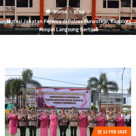
Home
::
Blog
::
Mutasi Jabatan Perwira di Polres Purworejo, Kapolres
Pimpin Langsung Sertijab
11
FEB 2025