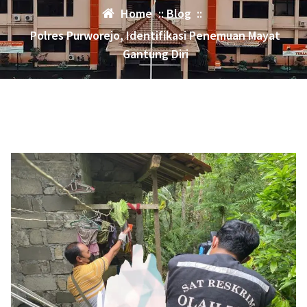
Home
::
Blog
::
Polres Purworejo, Identifikasi Penemuan Mayat
Gantung Diri