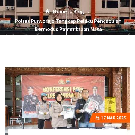
Home
::
Blog
::
Polres Purworejo Tangkap Pelaku Pencabulan
Bermodus Pemeriksaan Mata
17
MAR 2025