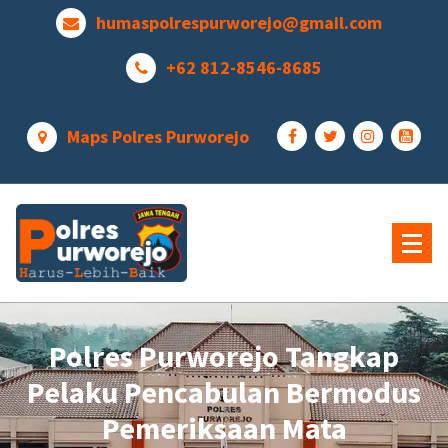
Lewati
humaspolrespurworejo@gmail.com
ke
konten
+62 812-8546-8685
Maps Polres Purworejo
Polres Purworejo Tangkap
Pelaku Pencabulan Bermodus
Pemeriksaan Mata